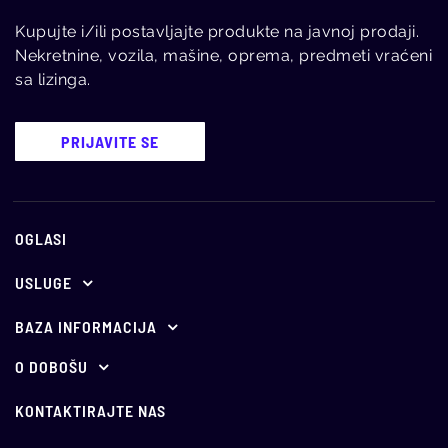
Kupujte i/ili postavljajte produkte na javnoj prodaji.
Nekretnine, vozila, mašine, oprema, predmeti vraćeni
sa lizinga.
PRIJAVITE SE
OGLASI
USLUGE
Ponuda za oglašavanje
BAZA INFORMACIJA
E-aukcije
Propisi
O DOBOŠU
O nama
Holandske aukcije
Vesti
KONTAKTIRAJTE NAS
Vodič kroz javno nadmetanje