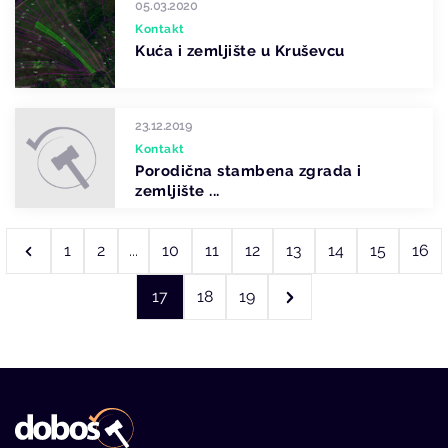
05.03.2020
Kontakt
Kuća i zemljište u Kruševcu
23.12.2019
Kontakt
Porodična stambena zgrada i
zemljište ...
1
2
...
10
11
12
13
14
15
16
17
18
19