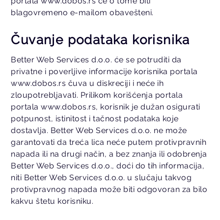
portala www.dobos.rs će o tome biti
blagovremeno e-mailom obavešteni.
Čuvanje podataka korisnika
Better Web Services d.o.o. će se potruditi da
privatne i poverljive informacije korisnika portala
www.dobos.rs čuva u diskreciji i neće ih
zloupotrebljavati. Prilikom korišćenja portala
portala www.dobos.rs, korisnik je dužan osigurati
potpunost, istinitost i tačnost podataka koje
dostavlja. Better Web Services d.o.o. ne može
garantovati da treća lica neće putem protivpravnih
napada ili na drugi način, a bez znanja ili odobrenja
Better Web Services d.o.o., doći do tih informacija,
niti Better Web Services d.o.o. u slučaju takvog
protivpravnog napada može biti odgovoran za bilo
kakvu štetu korisniku.