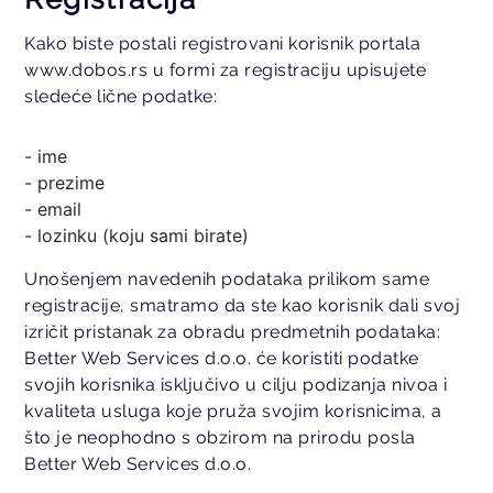
Kako biste postali registrovani korisnik portala
www.dobos.rs u formi za registraciju upisujete
sledeće lične podatke:
- ime
- prezime
- email
- lozinku (koju sami birate)
Unošenjem navedenih podataka prilikom same
registracije, smatramo da ste kao korisnik dali svoj
izričit pristanak za obradu predmetnih podataka:
Better Web Services d.o.o. će koristiti podatke
svojih korisnika isključivo u cilju podizanja nivoa i
kvaliteta usluga koje pruža svojim korisnicima, a
što je neophodno s obzirom na prirodu posla
Better Web Services d.o.o.