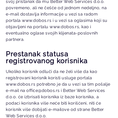
svoj pristanak da mu Better Web Services d.o.o.
povremeno, ali ne češće od jednom nedeljno, na
e-mail dostavlja informacije u vezi sa radom
portala www.dobos.rs i u vezi sa oglasima koji su
objavljeni na portalu www.dobos.rs, kao i
eventualno oglase svojih klijenata-poslovnih
partnera.
Prestanak statusa
registrovanog korisnika
Ukoliko korisnik odluči da ne želi više da kao
registrovani korisnik koristi usluge portala
www.dobos.rs potrebno je da u vezi sa tim pošalje
e-mail na office@dobos.rs i Better Web Services
d.o.o. će izbrisati korisnika iz baze korisnika, a
podaci korisnika više neće biti korišćeni, niti će
korisnik više dobijati e-mailove od strane Better
Web Services d.o.o.