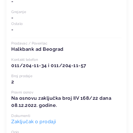
-
Grejanje
-
Ostalo
-
Prodavac / Poverilac
Halkbank ad Beograd
Kontakt telefon
011/204-11-34 i 011/204-11-57
Broj prodaje
2
Pravni osnov
Na osnovu zaključka broj IIV 168/22 dana
08.12.2022. godine.
Dokumenti
Zaključak o prodaji
Opis