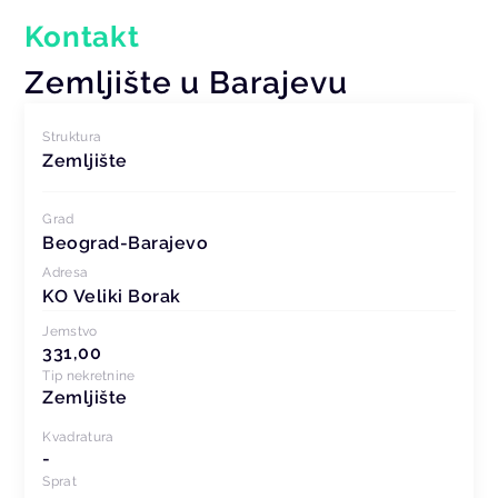
Kontakt
Zemljište u Barajevu
Struktura
Zemljište
Grad
Beograd-Barajevo
Adresa
KO Veliki Borak
Jemstvo
331,00
Tip nekretnine
Zemljište
Kvadratura
-
Sprat