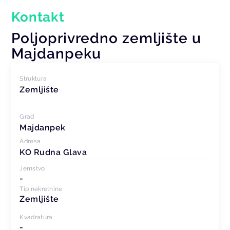
Kontakt
Poljoprivredno zemljište u
Majdanpeku
Struktura
Zemljište
Grad
Majdanpek
Adresa
KO Rudna Glava
Jemstvo
-
Tip nekretnine
Zemljište
Kvadratura
-