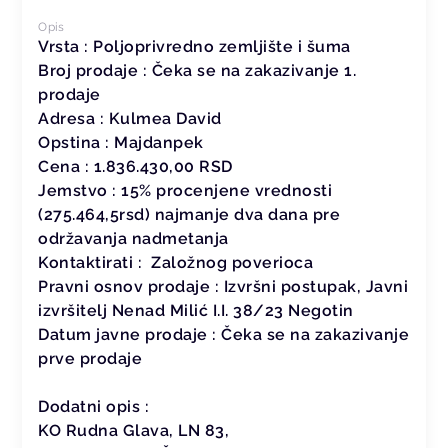
Opis
Vrsta : Poljoprivredno zemljište i šuma
Broj prodaje : Čeka se na zakazivanje 1.
prodaje
Adresa : Kulmea David
Opstina : Majdanpek
Cena : 1.836.430,00 RSD
Jemstvo : 15% procenjene vrednosti
(275.464,5rsd) najmanje dva dana pre
održavanja nadmetanja
Kontaktirati : Založnog poverioca
Pravni osnov prodaje : Izvršni postupak, Javni
izvršitelj Nenad Milić I.I. 38/23 Negotin
Datum javne prodaje : Čeka se na zakazivanje
prve prodaje
Dodatni opis :
KO Rudna Glava, LN 83,