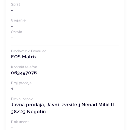
Sprat
-
Grejanje
-
Ostalo
-
Prodavac / Poverilac
EOS Matrix
Kontakt telefon
063497076
Broj prodaje
1
Pravni osnov
Javna prodaja, Javni izvršitelj Nenad Milić I.I.
38/23 Negotin
Dokumenti
-