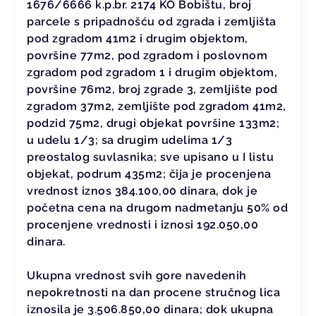
1676/6666 k.p.br. 2174 KO Bobištu, broj
parcele s pripadnošću od zgrada i zemljišta
pod zgradom 41m2 i drugim objektom,
površine 77m2, pod zgradom i poslovnom
zgradom pod zgradom 1 i drugim objektom,
površine 76m2, broj zgrade 3, zemljište pod
zgradom 37m2, zemljište pod zgradom 41m2,
podzid 75m2, drugi objekat površine 133m2;
u udelu 1/3; sa drugim udelima 1/3
preostalog suvlasnika; sve upisano u I listu
objekat, podrum 435m2; čija je procenjena
vrednost iznos 384.100,00 dinara, dok je
početna cena na drugom nadmetanju 50% od
procenjene vrednosti i iznosi 192.050,00
dinara.
Ukupna vrednost svih gore navedenih
nepokretnosti na dan procene stručnog lica
iznosila je 3.506.850,00 dinara; dok ukupna