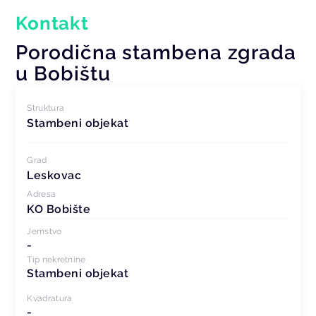
Kontakt
Porodična stambena zgrada
u Bobištu
Struktura
Stambeni objekat
Grad
Leskovac
Adresa
KO Bobište
Jemstvo
-
Tip nekretnine
Stambeni objekat
Kvadratura
-