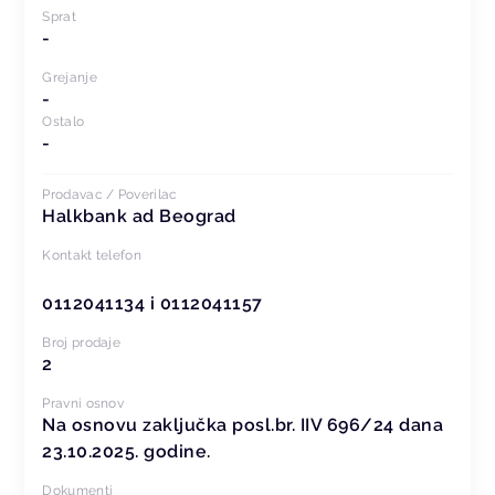
Sprat
-
Grejanje
-
Ostalo
-
Prodavac / Poverilac
Halkbank ad Beograd
Kontakt telefon
0112041134 i 0112041157
Broj prodaje
2
Pravni osnov
Na osnovu zaključka posl.br. IIV 696/24 dana
23.10.2025. godine.
Dokumenti