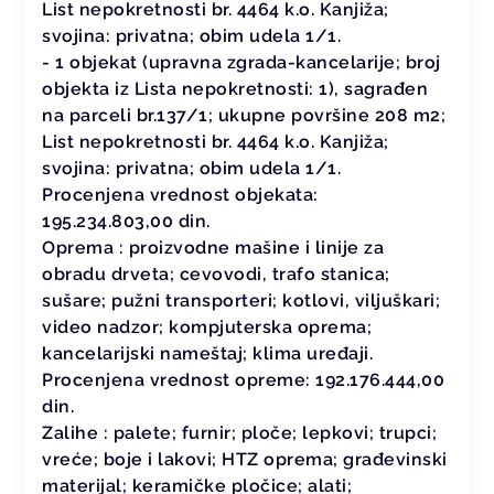
List nepokretnosti br. 4464 k.o. Kanjiža;
svojina: privatna; obim udela 1/1.
- 1 objekat (upravna zgrada-kancelarije; broj
objekta iz Lista nepokretnosti: 1), sagrađen
na parceli br.137/1; ukupne površine 208 m2;
List nepokretnosti br. 4464 k.o. Kanjiža;
svojina: privatna; obim udela 1/1.
Procenjena vrednost objekata:
195.234.803,00 din.
Oprema : proizvodne mašine i linije za
obradu drveta; cevovodi, trafo stanica;
sušare; pužni transporteri; kotlovi, viljuškari;
video nadzor; kompjuterska oprema;
kancelarijski nameštaj; klima uređaji.
Procenjena vrednost opreme: 192.176.444,00
din.
Zalihe : palete; furnir; ploče; lepkovi; trupci;
vreće; boje i lakovi; HTZ oprema; građevinski
materijal; keramičke pločice; alati;