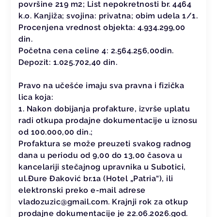
površine 219 m2; List nepokretnosti br. 4464
k.o. Kanjiža; svojina: privatna; obim udela 1/1.
Procenjena vrednost objekta: 4.934.299,00
din.
Početna cena celine 4: 2.564.256,00din.
Depozit: 1.025.702,40 din.
Pravo na učešće imaju sva pravna i fizička
lica koja:
1. Nakon dobijanja profakture, izvrše uplatu
radi otkupa prodajne dokumentacije u iznosu
od 100.000,00 din.;
Profaktura se može preuzeti svakog radnog
dana u periodu od 9,00 do 13,00 časova u
kancelariji stečajnog upravnika u Subotici,
ul.Đure Đaković br.1a (Hotel „Patria“), ili
elektronski preko e-mail adrese
vladozuzic@gmail.com. Krajnji rok za otkup
prodajne dokumentacije je 22.06.2026.god.