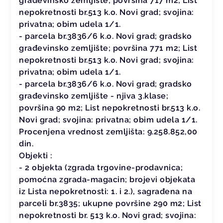
građevinsko zemljište; površina 717 m2; List
nepokretnosti br.513 k.o. Novi grad; svojina:
privatna; obim udela 1/1.
- parcela br.3836/6 k.o. Novi grad; gradsko
građevinsko zemljište; površina 771 m2; List
nepokretnosti br.513 k.o. Novi grad; svojina:
privatna; obim udela 1/1.
- parcela br.3836/6 k.o. Novi grad; gradsko
građevinsko zemljište - njiva 3.klase;
površina 90 m2; List nepokretnosti br.513 k.o.
Novi grad; svojina: privatna; obim udela 1/1.
Procenjena vrednost zemljišta: 9.258.852,00
din.
Objekti :
- 2 objekta (zgrada trgovine-prodavnica;
pomoćna zgrada-magacin; brojevi objekata
iz Lista nepokretnosti: 1. i 2.), sagrađena na
parceli br.3835; ukupne površine 290 m2; List
nepokretnosti br. 513 k.o. Novi grad; svojina: