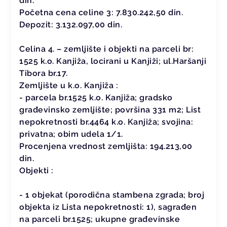
din.
Početna cena celine 3: 7.830.242,50 din.
Depozit: 3.132.097,00 din.
Celina 4. – zemljište i objekti na parceli br:
1525 k.o. Kanjiža, locirani u Kanjiži; ul.Haršanji
Tibora br.17.
Zemljište u k.o. Kanjiža :
- parcela br.1525 k.o. Kanjiža; gradsko
građevinsko zemljište; površina 331 m2; List
nepokretnosti br.4464 k.o. Kanjiža; svojina:
privatna; obim udela 1/1.
Procenjena vrednost zemljišta: 194.213,00
din.
Objekti :
- 1 objekat (porodična stambena zgrada; broj
objekta iz Lista nepokretnosti: 1), sagrađen
na parceli br.1525; ukupne građevinske