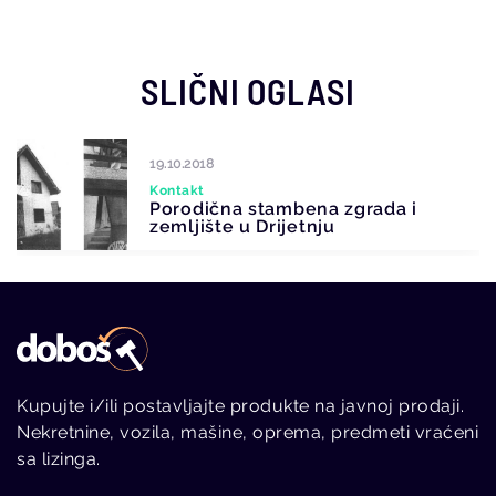
SLIČNI OGLASI
19.10.2018
Kontakt
Porodična stambena zgrada i
zemljište u Drijetnju
Kupujte i/ili postavljajte produkte na javnoj prodaji.
Nekretnine, vozila, mašine, oprema, predmeti vraćeni
sa lizinga.