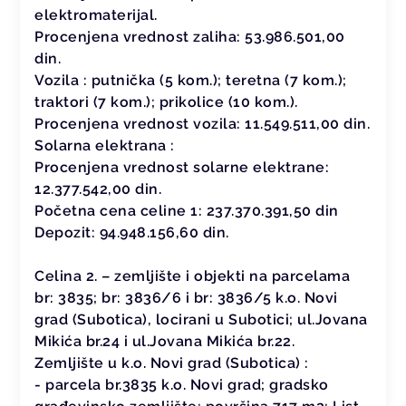
elektromaterijal.
Procenjena vrednost zaliha: 53.986.501,00
din.
Vozila : putnička (5 kom.); teretna (7 kom.);
traktori (7 kom.); prikolice (10 kom.).
Procenjena vrednost vozila: 11.549.511,00 din.
Solarna elektrana :
Procenjena vrednost solarne elektrane:
12.377.542,00 din.
Početna cena celine 1: 237.370.391,50 din
Depozit: 94.948.156,60 din.
Celina 2. – zemljište i objekti na parcelama
br: 3835; br: 3836/6 i br: 3836/5 k.o. Novi
grad (Subotica), locirani u Subotici; ul.Jovana
Mikića br.24 i ul.Jovana Mikića br.22.
Zemljište u k.o. Novi grad (Subotica) :
- parcela br.3835 k.o. Novi grad; gradsko