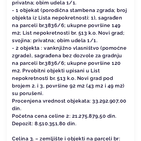
privatna; obim udela 1/1.
- 1 objekat (porodična stambena zgrada; broj
objekta iz Lista nepokretnosti: 1), sagrađen
na parceli br.3836/6; ukupne površine 149
m2; List nepokretnosti br. 513 k.o. Novi grad;
svojina: privatna; obim udela 1/1.
- 2 objekta : vanknjižno vlasništvo (pomoćne
zgrade), sagrađena bez dozvole za gradnju
na parceli br.3836/6; ukupne površine 120
m2. Prvobitni objekti upisani u List
nepokretnosti br. 513 k.o. Novi grad pod
brojem 2. i 3, površine 92 m2 (43 m2 i 49 m2)
su porušeni.
Procenjena vrednost objekata: 33.292.907,00
din.
Početna cena celine 2: 21.275.879,50 din.
Depozit: 8.510.351,80 din.
Celina 3. – zemljište i objekti na parceli br: