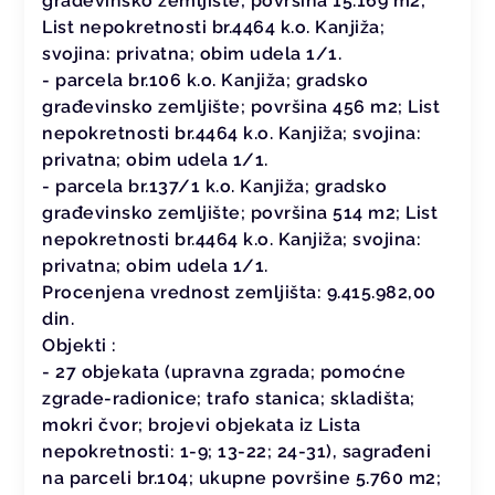
građevinsko zemljište; površina 15.169 m2;
List nepokretnosti br.4464 k.o. Kanjiža;
svojina: privatna; obim udela 1/1.
- parcela br.106 k.o. Kanjiža; gradsko
građevinsko zemljište; površina 456 m2; List
nepokretnosti br.4464 k.o. Kanjiža; svojina:
privatna; obim udela 1/1.
- parcela br.137/1 k.o. Kanjiža; gradsko
građevinsko zemljište; površina 514 m2; List
nepokretnosti br.4464 k.o. Kanjiža; svojina:
privatna; obim udela 1/1.
Procenjena vrednost zemljišta: 9.415.982,00
din.
Objekti :
- 27 objekata (upravna zgrada; pomoćne
zgrade-radionice; trafo stanica; skladišta;
mokri čvor; brojevi objekata iz Lista
nepokretnosti: 1-9; 13-22; 24-31), sagrađeni
na parceli br.104; ukupne površine 5.760 m2;