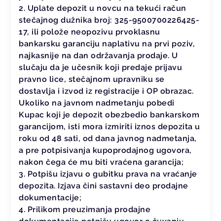
2. Uplate depozit u novcu na tekući račun
stečajnog dužnika broj: 325-9500700226425-
17, ili polože neopozivu prvoklasnu
bankarsku garanciju naplativu na prvi poziv,
najkasnije na dan održavanja prodaje. U
slučaju da je učesnik koji predaje prijavu
pravno lice, stečajnom upravniku se
dostavlja i izvod iz registracije i OP obrazac.
Ukoliko na javnom nadmetanju pobedi
Kupac koji je depozit obezbedio bankarskom
garancijom, isti mora izmiriti iznos depozita u
roku od 48 sati, od dana javnog nadmetanja,
a pre potpisivanja kupoprodajnog ugovora,
nakon čega će mu biti vraćena garancija;
3. Potpišu izjavu o gubitku prava na vraćanje
depozita. Izjava čini sastavni deo prodajne
dokumentacije;
4. Prilikom preuzimanja prodajne