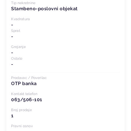
Tip nekretnine
Stambeno-poslovni objekat
Kvadratura
-
Sprat
-
Grejanje
-
Ostalo
-
Prodavac / Poverilac
OTP banka
Kontakt telefon
063/506-101
Broj prodaje
1
Pravni osnov