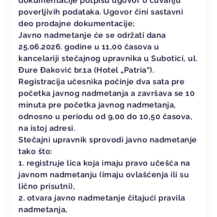
dokumentacije potpišu ugovor o čuvanju
poverljivih podataka. Ugovor čini sastavni
deo prodajne dokumentacije;
Javno nadmetanje će se održati dana
25.06.2026. godine u 11,00 časova u
kancelariji stečajnog upravnika u Subotici, ul.
Đure Đaković br.1a (Hotel „Patria“).
Registracija učesnika počinje dva sata pre
početka javnog nadmetanja a završava se 10
minuta pre početka javnog nadmetanja,
odnosno u periodu od 9,00 do 10,50 časova,
na istoj adresi.
Stečajni upravnik sprovodi javno nadmetanje
tako što:
1. registruje lica koja imaju pravo učešća na
javnom nadmetanju (imaju ovlašćenja ili su
lično prisutni),
2. otvara javno nadmetanje čitajući pravila
nadmetanja,