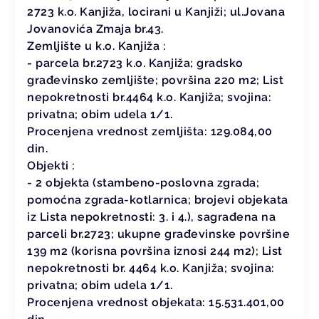
2723 k.o. Kanjiža, locirani u Kanjiži; ul.Jovana
Jovanovića Zmaja br.43.
Zemljište u k.o. Kanjiža :
- parcela br.2723 k.o. Kanjiža; gradsko
građevinsko zemljište; površina 220 m2; List
nepokretnosti br.4464 k.o. Kanjiža; svojina:
privatna; obim udela 1/1.
Procenjena vrednost zemljišta: 129.084,00
din.
Objekti :
- 2 objekta (stambeno-poslovna zgrada;
pomoćna zgrada-kotlarnica; brojevi objekata
iz Lista nepokretnosti: 3. i 4.), sagrađena na
parceli br.2723; ukupne građevinske površine
139 m2 (korisna površina iznosi 244 m2); List
nepokretnosti br. 4464 k.o. Kanjiža; svojina:
privatna; obim udela 1/1.
Procenjena vrednost objekata: 15.531.401,00