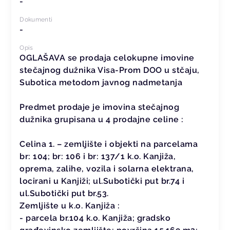
-
Dokumenti
-
Opis
OGLAŠAVA se prodaja celokupne imovine
stečajnog dužnika Visa-Prom DOO u stčaju,
Subotica metodom javnog nadmetanja
Predmet prodaje je imovina stečajnog
dužnika grupisana u 4 prodajne celine :
Celina 1. – zemljište i objekti na parcelama
br: 104; br: 106 i br: 137/1 k.o. Kanjiža,
oprema, zalihe, vozila i solarna elektrana,
locirani u Kanjiži; ul.Subotički put br.74 i
ul.Subotički put br.53.
Zemljište u k.o. Kanjiža :
- parcela br.104 k.o. Kanjiža; gradsko