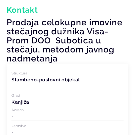
Kontakt
Prodaja celokupne imovine
stečajnog dužnika Visa-
Prom DOO Subotica u
stečaju, metodom javnog
nadmetanja
Struktura
Stambeno-poslovni objekat
Grad
Kanjiža
Adresa
-
Jemstvo
-