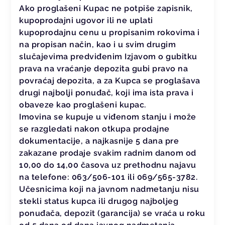
Ako proglašeni Kupac ne potpiše zapisnik,
kupoprodajni ugovor ili ne uplati
kupoprodajnu cenu u propisanim rokovima i
na propisan način, kao i u svim drugim
slučajevima predviđenim Izjavom o gubitku
prava na vraćanje depozita gubi pravo na
povraćaj depozita, a za Kupca se proglašava
drugi najbolji ponuđač, koji ima ista prava i
obaveze kao proglašeni kupac.
Imovina se kupuje u viđenom stanju i može
se razgledati nakon otkupa prodajne
dokumentacije, a najkasnije 5 dana pre
zakazane prodaje svakim radnim danom od
10,00 do 14,00 časova uz prethodnu najavu
na telefone: 063/506-101 ili 069/565-3782.
Učesnicima koji na javnom nadmetanju nisu
stekli status kupca ili drugog najboljeg
ponuđača, depozit (garancija) se vraća u roku