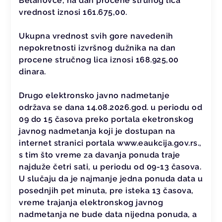
Belanovce, na dan procene strunog lica
vrednost iznosi 161.675,00.
Ukupna vrednost svih gore navedenih
nepokretnosti izvršnog dužnika na dan
procene stručnog lica iznosi 168.925,00
dinara.
Drugo elektronsko javno nadmetanje
održava se dana 14.08.2026.god. u periodu od
09 do 15 časova preko portala eketronskog
javnog nadmetanja koji je dostupan na
internet stranici portala www.eaukcija.gov.rs.,
s tim što vreme za davanja ponuda traje
najduže četri sati, u periodu od 09-13 časova.
U slučaju da je najmanje jedna ponuda data u
posednjih pet minuta, pre isteka 13 časova,
vreme trajanja elektronskog javnog
nadmetanja ne bude data nijedna ponuda, a