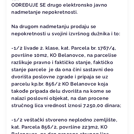
ODREĐUJE SE drugo elektronsko javno
nadmetanje nepokretnosti.
Na drugom nadmetanju prodaju se
nepokretnosti u svojini izvršnog dužnika i to:
-1/2 livade 2. klase, kat. Parcela br. 1767/4,
površine 10m2, KO Belanovce, na parcelise
razlikuje pravno i faktičko stanje, faktičko
stanje parcele je da ona čini sastavni deo
dvorišta poslovne zgrade i pripaja se uz
parcelu kp.br. 856/2 KO Belanovce koja
takođe pripada delu dvorišta na kome se
nalazi poslovni objekat, na dan procene
stručnog lica vrednost iznosi 7.250,00 dinara;
-1/2 veštački stvoreno neplodno zemljište,
kat. Parcela 856/2, površine 223m2, KO