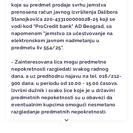
koje su predmet prodaje svrhu jemstva
prenosena račun javnog izvršitenja Dalibora
Stanojkovića 220-433100000028-25 koji se
vodi kod "ProCredit bank" AD Beograd, sa
napomenom "jemstvo za učestvovanje na
elektronskom javnom nadmetanju u
predmetu Iiv 554/25".
- Zainteresovana lica mogu predmetne
nepokretnosti razgledati svakog radnog
dana, a uz predhodnu najavu na tel. 016/212-
900 dana. u periodu od 10.00 - 15.00 časova.
Izvršni dužnik i svako lice koje je u državini
predmetnih nepoketnosti su u obavezi da
eventualnim kupcima omogući nesmetano
razgledanje predmetnih nepokretnosti.