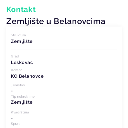
Kontakt
Zemljište u Belanovcima
Struktura
Zemljište
Grad
Leskovac
Adresa
KO Belanovce
Jemstvo
-
Tip nekretnine
Zemljište
Kvadratura
-
Sprat