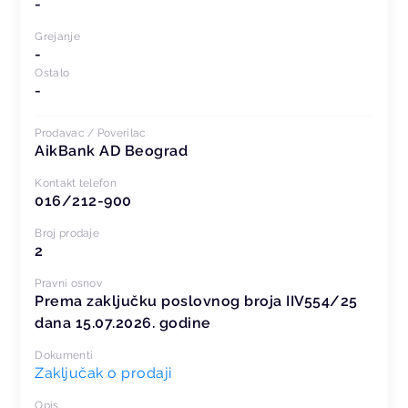
-
Grejanje
-
Ostalo
-
Prodavac / Poverilac
AikBank AD Beograd
Kontakt telefon
016/212-900
Broj prodaje
2
Pravni osnov
Prema zaključku poslovnog broja IIV554/25
dana 15.07.2026. godine
Dokumenti
Zaključak o prodaji
Opis