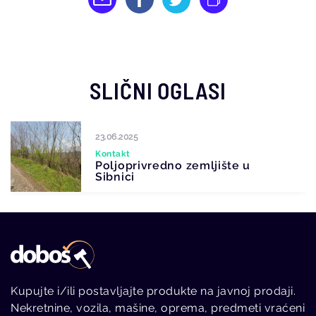
SLIČNI OGLASI
02.02.2024
Pogodba
Zgrada zanatstva i ličnih usl
u Beloj Palanci
Kupujte i/ili postavljajte produkte na javnoj prodaji.
Nekretnine, vozila, mašine, oprema, predmeti vraćeni