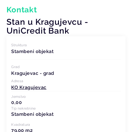
Kontakt
Stan u Kragujevcu -
UniCredit Bank
Struktura
Stambeni objekat
Grad
Kragujevac - grad
Adresa
KO Kragujevac
Jemstvo
0,00
Tip nekretnine
Stambeni objekat
Kvadratura
79.00 m2