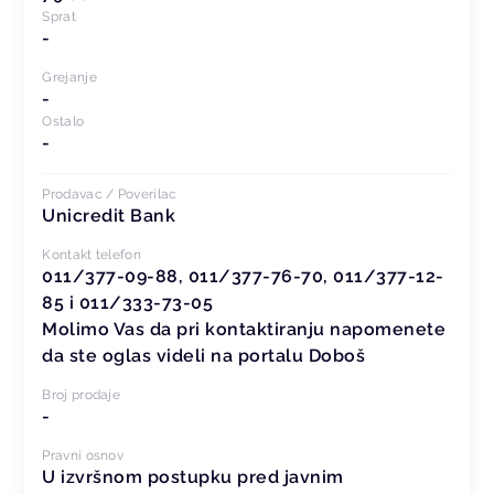
Sprat
-
Grejanje
-
Ostalo
-
Prodavac / Poverilac
Unicredit Bank
Kontakt telefon
011/377-09-88, 011/377-76-70, 011/377-12-
85 i 011/333-73-05
Molimo Vas da pri kontaktiranju napomenete
da ste oglas videli na portalu Doboš
Broj prodaje
-
Pravni osnov
U izvršnom postupku pred javnim