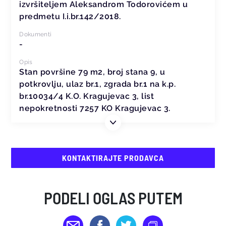
izvršiteljem Aleksandrom Todorovićem u
predmetu I.i.br.142/2018.
Dokumenti
-
Opis
Stan površine 79 m2, broj stana 9, u
potkrovlju, ulaz br.1, zgrada br.1 na k.p.
br.10034/4 K.O. Kragujevac 3, list
nepokretnosti 7257 KO Kragujevac 3.
KONTAKTIRAJTE PRODAVCA
PODELI OGLAS PUTEM