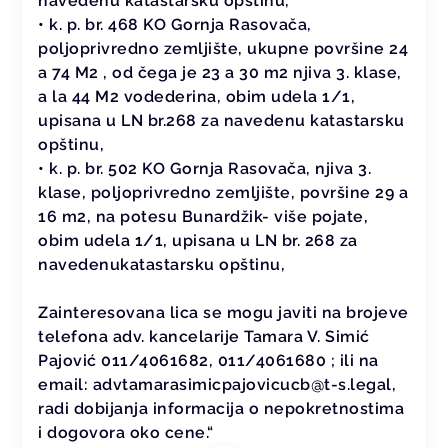
navedenu katastarsku opštinu,
• k. p. br. 468 KO Gornja Rasovača,
poljoprivredno zemljište, ukupne površine 24
a 74 M2 , od čega je 23 a 30 m2 njiva 3. klase,
a la 44 M2 vodederina, obim udela 1/1,
upisana u LN br.268 za navedenu katastarsku
opštinu,
• k. p. br. 502 KO Gornja Rasovača, njiva 3.
klase, poljoprivredno zemljište, površine 29 a
16 m2, na potesu Bunardžik- više pojate,
obim udela 1/1, upisana u LN br. 268 za
navedenukatastarsku opštinu,
Zainteresovana lica se mogu javiti na brojeve
telefona adv. kancelarije Tamara V. Simić
Pajović 011/4061682, 011/4061680 ; ili na
email: advtamarasimicpajovicucb@t-s.legal,
radi dobijanja informacija o nepokretnostima
i dogovora oko cene.“