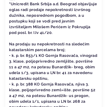
“Unicredit Bank Srbija a.d. Beograd objavljuje
oglas radi prodaje nepokretnosti izvršnog
dužnika, neposrednom pogodbom, a u
postupku koji se vodi pred javnim
izvršiteljem Milošem Perićem iz Pokruplja
pod posl. br. I.Iv 41/20.
Na prodaju su nepokretnosti na sledećim
katastarskim parcelama broj;
• k. p. br. 853/1 KO Gornja Rasovača, vinograd
3. klase, poljoprivredno zemljište, površine
11 a 47 m2, na potesu Bunardžik- breg, obim
udela 1/3, upisana u LN br. 41 za navedenu
katastarsku opštinu,
• k. p. br. 388 KO Gornja Rasovača, njiva 3.
klase, poljoprivredno zeml»ište. površine 52
a 47 m2, na potesu Bunardžik- us progon,
obim udela 1/1, upisana u LN br. 268 za