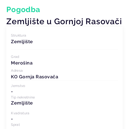
Pogodba
Zemljište u Gornjoj Rasovači
Struktura
Zemljište
Grad
Merošina
Adresa
KO Gornja Rasovača
Jemstvo
-
Tip nekretnine
Zemljište
Kvadratura
-
Sprat