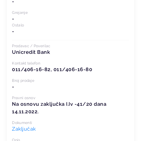
-
Grejanje
-
Ostalo
-
Prodavac / Poverilac
Unicredit Bank
Kontakt telefon
011/406-16-82, 011/406-16-80
Broj prodaje
-
Pravni osnov
Na osnovu zaključka I.Iv -41/20 dana
14.11.2022.
Dokumenti
Zaključak
Opis