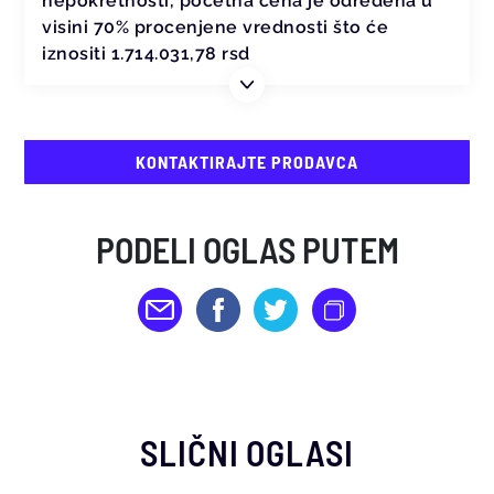
nepokretnosti, početna cena je određena u
visini 70% procenjene vrednosti što će
iznositi 1.714.031,78 rsd
KONTAKTIRAJTE PRODAVCA
PODELI OGLAS PUTEM
SLIČNI OGLASI