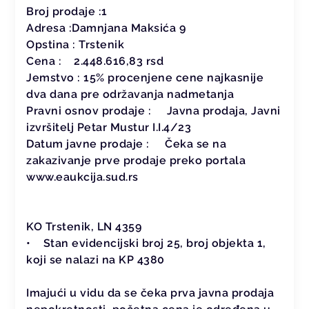
Broj prodaje :1
Adresa :Damnjana Maksića 9
Opstina : Trstenik
Cena : 2.448.616,83 rsd
Jemstvo : 15% procenjene cene najkasnije
dva dana pre održavanja nadmetanja
Pravni osnov prodaje : Javna prodaja, Javni
izvršitelj Petar Mustur I.I.4/23
Datum javne prodaje : Čeka se na
zakazivanje prve prodaje preko portala
www.eaukcija.sud.rs
KO Trstenik, LN 4359
• Stan evidencijski broj 25, broj objekta 1,
koji se nalazi na KP 4380
Imajući u vidu da se čeka prva javna prodaja