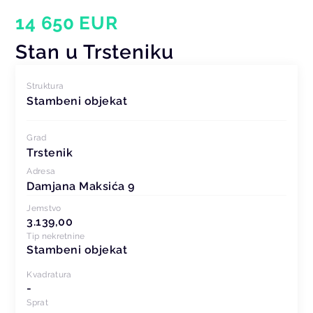
14 650 EUR
Stan u Trsteniku
Struktura
Stambeni objekat
Grad
Trstenik
Adresa
Damjana Maksića 9
Jemstvo
3.139,00
Tip nekretnine
Stambeni objekat
Kvadratura
-
Sprat