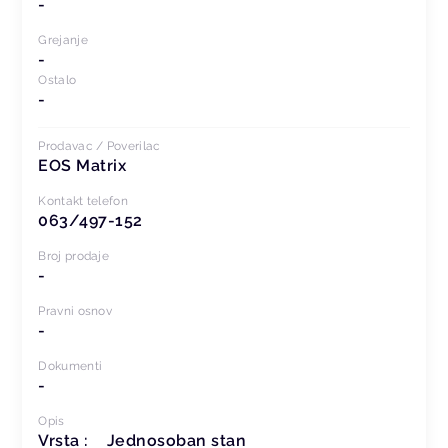
-
Grejanje
-
Ostalo
-
Prodavac / Poverilac
EOS Matrix
Kontakt telefon
063/497-152
Broj prodaje
-
Pravni osnov
-
Dokumenti
-
Opis
Vrsta : Jednosoban stan