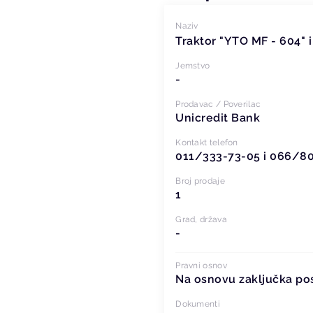
Naziv
Traktor "YTO MF - 604" i
Jemstvo
-
Prodavac / Poverilac
Unicredit Bank
Kontakt telefon
011/333-73-05 i 066/8
Broj prodaje
1
Grad, država
-
Pravni osnov
Na osnovu zaključka pos
Dokumenti