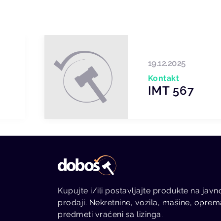
19.12.2025
Kontakt
IMT 567
Kupujte i/ili postavljajte produkte na javn
prodaji. Nekretnine, vozila, mašine, oprem
predmeti vraćeni sa lizinga.