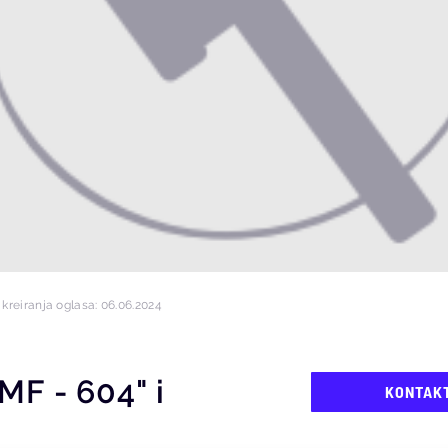
kreiranja oglasa: 06.06.2024
MF - 604" i
KONTAK