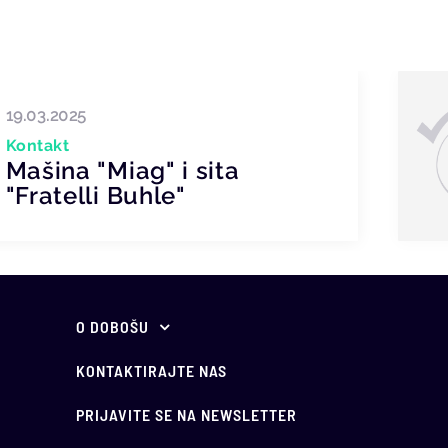
19.03.2025
Kontakt
Mašina "Miag" i sita
"Fratelli Buhle"
O DOBOŠU
O nama
KONTAKTIRAJTE NAS
Vodič kroz javno
PRIJAVITE SE NA NEWSLETTER
nadmetanje