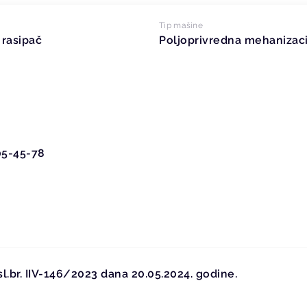
Tip mašine
 rasipač
Poljoprivredna mehanizaci
05-45-78
l.br. IIV-146/2023 dana 20.05.2024. godine.