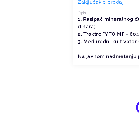
Zaključak o prodaji
Opis
1. Rasipač mineralnog đ
dinara;
2. Traktro "YTO MF - 60
3. Međuredni kultivator 
Na javnom nadmetanju p