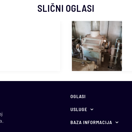
SLIČNI OGLASI
OGLASI
USLUGE
oj
Ponuda za oglašavanje
a,
BAZA INFORMACIJA