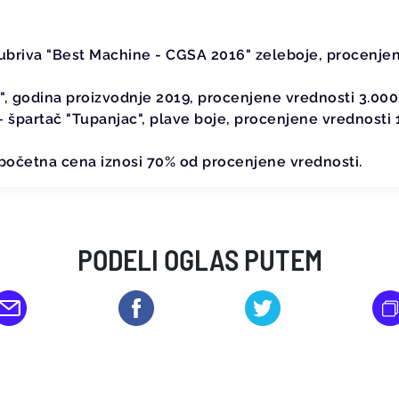
ubriva "Best Machine - CGSA 2016" zeleboje, procenje
4", godina proizvodnje 2019, procenjene vrednosti 3.000
- špartač "Tupanjac", plave boje, procenjene vrednosti 
očetna cena iznosi 70% od procenjene vrednosti.
PODELI OGLAS PUTEM