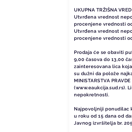
UKUPNA TRŽIŠNA VRE
Utvrđena vrednost nepok
procenjene vrednosti o
Utvrđena vrednost nepok
procenjene vrednosti o
Prodaja će se obaviti p
9,00 časova do 13,00 ča
zainteresovana lica koj
su dužni da polože najk
MINISTARSTVA PRAVDE RS 
(www.eaukcija.sud.rs). 
nepokretnosti.
Najpovoljniji ponudilac
u roku od 15 dana od da
Javnog izvršitelja br. 