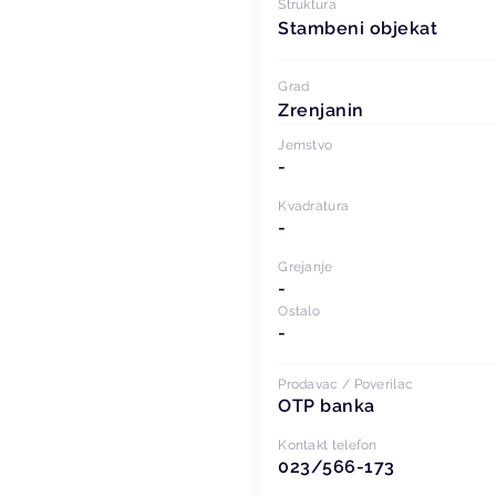
Struktura
Stambeni objekat
Grad
Zrenjanin
Jemstvo
-
Kvadratura
-
Grejanje
-
Ostalo
-
Prodavac / Poverilac
OTP banka
Kontakt telefon
023/566-173