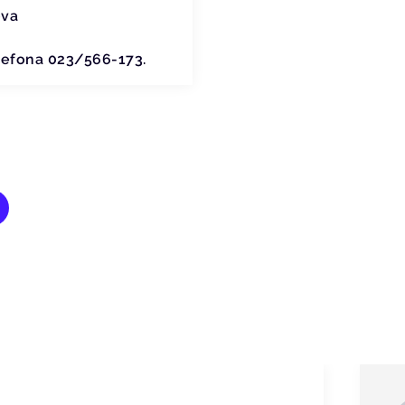
ova
elefona 023/566-173.