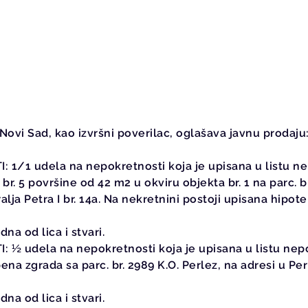
i Sad, kao izvršni poverilac, oglašava javnu prodaju
1/1 udela na nepokretnosti koja je upisana u listu nep
r. 5 površine od 42 m2 u okviru objekta br. 1 na parc. br
ralja Petra I br. 14a. Na nekretnini postoji upisana hipo
na od lica i stvari.
½ udela na nepokretnosti koja je upisana u listu nepok
na zgrada sa parc. br. 2989 K.O. Perlez, na adresi u Perl
na od lica i stvari.