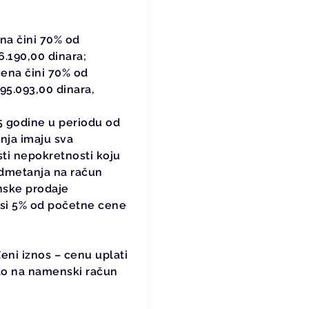
na čini 70% od
.190,00 dinara;
cena čini 70% od
5.093,00 dinara,
5 godine u periodu od
nja imaju sva
sti nepokretnosti koju
admetanja na račun
nske prodaje
osi 5% od početne cene
ni iznos – cenu uplati
 to na namenski račun