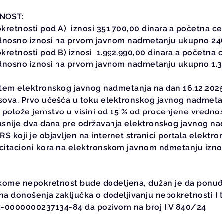
DNOST:
retnosti pod A) iznosi 351.700,00 dinara a početna ce
dnosno iznosi na prvom javnom nadmetanju ukupno 246
retnosti pod B) iznosi 1.992.990,00 dinara a početna 
dnosno iznosi na prvom javnom nadmetanju ukupno 1.39
utem elektronskog javnog nadmetanja na dan 16.12.202
sova. Prvo učešća u toku elektronskog javnog nadmeta
a polože jemstvo u visini od 15 % od procenjene vredno
asnije dva dana pre održavanja elektronskog javnog n
koji je objavljen na internet stranici portala elektro
Licitacioni kora na elektronskom javnom ndmetanju izn
 kome nepokretnost bude dodeljena, dužan je da ponuđe
na donošenja zaključka o dodeljivanju nepokretnosti I
205-0000000237134-84 da pozivom na broj IIV 840/24