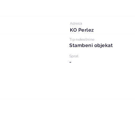
Adresa
KO Perlez
Tip nekretnine
Stambeni objekat
Sprat
-