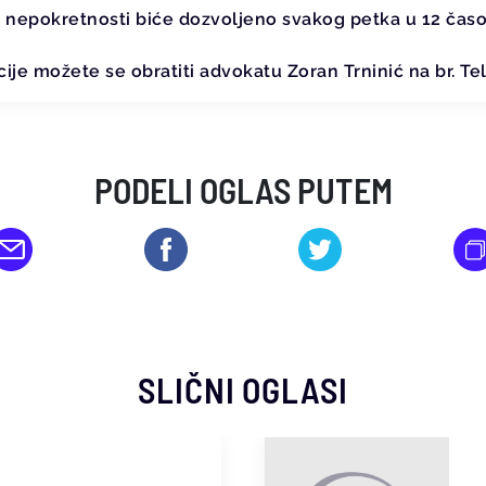
nepokretnosti biće dozvoljeno svakog petka u 12 čas
ije možete se obratiti advokatu Zoran Trninić na br. T
PODELI OGLAS PUTEM
SLIČNI OGLASI