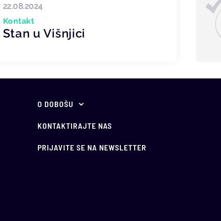
22.08.2024
Kontakt
Stan u Višnjici
O DOBOŠU
O nama
KONTAKTIRAJTE NAS
Vodič kroz javno
PRIJAVITE SE NA NEWSLETTER
nadmetanje
Najčešća pitanja