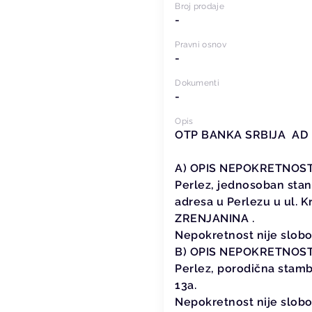
Broj prodaje
-
Pravni osnov
-
Dokumenti
-
Opis
OTP BANKA SRBIJA AD Nov
A) OPIS NEPOKRETNOSTI: 
Perlez, jednosoban stan b
adresa u Perlezu u ul. K
ZRENJANINA .
Nepokretnost nije slobod
B) OPIS NEPOKRETNOSTI: 
Perlez, porodična stambe
13a.
Nepokretnost nije slobod