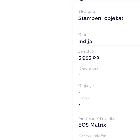
Struktura
Stambeni objekat
Grad
Inđija
Jemstvo
5.995,00
Kvadratura
-
Grejanje
-
Ostalo
-
Prodavac / Poverilac
EOS Matrix
Kontakt telefon