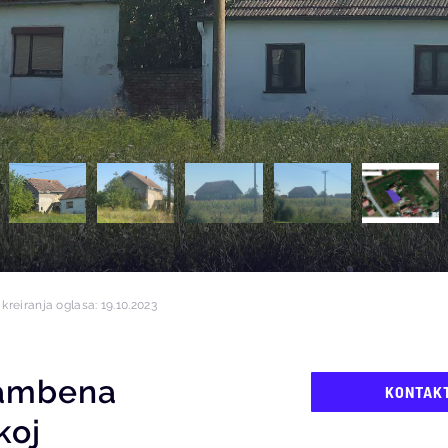
kreiranja oglasa: 19.10.2023
tambena
KONTAK
koj