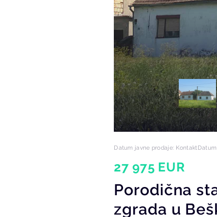
Datum javne prodaje: Kontakt
Datum 
27 975 EUR
Porodična s
zgrada u Beš