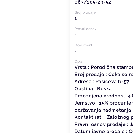
063/105-23-52
Broj prodaje
1
Pravni osnov
-
Dokumenti
-
Opis
Vrsta : Porodična stam
Broj prodaje : Čeka se n
Adresa : Pašićev
Opstina : Beška
Procenjena vrednost: 4
Jemstvo : 15% procenjen
održavanja nadmetanja
Kontaktirati : Založnog 
Pravni osnov prodaje : J
Datum javne prodaje : Č