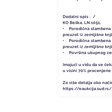
Dodatni opis : /
KO Beška, LN 1051,
• Porodična stambena z
preuzet iz zemljišne knj
• Porodična stambena z
preuzet iz zemljišne knj
• Površina ukupnog zem
Imajući u vidu da se če
u visini 70% procenjene 
Za više detalja oko nač
https://eaukcija.sud.r