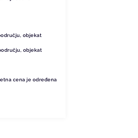
odručju, objekat
odručju, objekat
očetna cena je određena