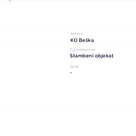
Adresa
KO Beška
Tip nekretnine
Stambeni objekat
Sprat
-