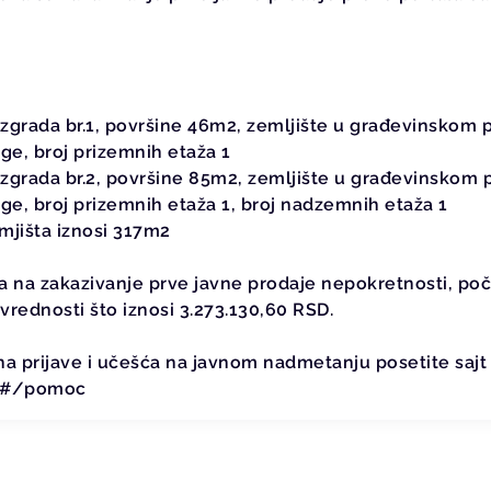
grada br.1, površine 46m2, zemljište u građevinskom p
ige, broj prizemnih etaža 1
grada br.2, površine 85m2, zemljište u građevinskom p
ige, broj prizemnih etaža 1, broj nadzemnih etaža 1
jišta iznosi 317m2
ka na zakazivanje prve javne prodaje nepokretnosti, p
vrednosti što iznosi 3.273.130,60 RSD.
ina prijave i učešća na javnom nadmetanju posetite sajt
s/#/pomoc