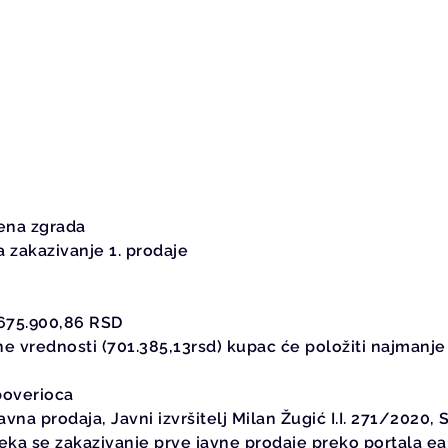
bena zgrada
a zakazivanje 1. prodaje
a br.57
.675.900,86 RSD
e vrednosti (701.385,13rsd) kupac će položiti najmanje
poverioca
avna prodaja, Javni izvršitelj Milan Žugić I.I. 271/2020,
eka se zakazivanje prve javne prodaje preko portala eau