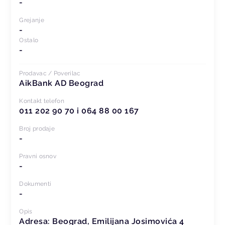
-
Grejanje
-
Ostalo
-
Prodavac / Poverilac
AikBank AD Beograd
Kontakt telefon
011 202 90 70 i 064 88 00 167
Broj prodaje
-
Pravni osnov
-
Dokumenti
-
Opis
Adresa:
Beograd, Emilijana Josimovića 4