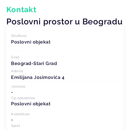
Kontakt
Poslovni prostor u Beogradu
Struktura
Poslovni objekat
Grad
Beograd-Stari Grad
Adresa
Emilijana Josimovića 4
Jemstvo
-
Tip nekretnine
Poslovni objekat
Kvadratura
-
Sprat