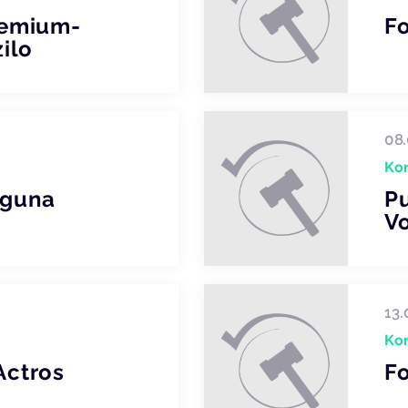
remium-
F
ilo
08.
Ko
aguna
Pu
Vo
13.
Ko
Actros
Fo