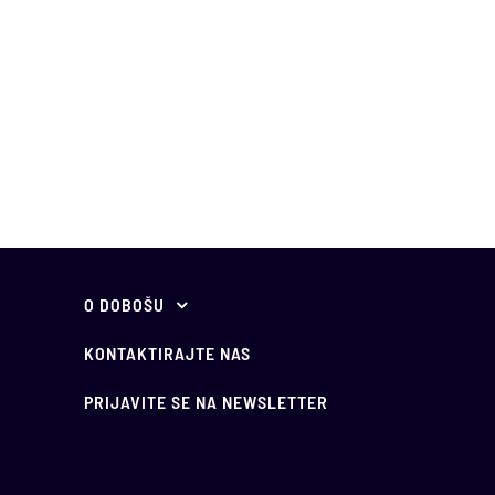
O DOBOŠU
O nama
KONTAKTIRAJTE NAS
Vodič kroz javno
PRIJAVITE SE NA NEWSLETTER
nadmetanje
Najčešća pitanja