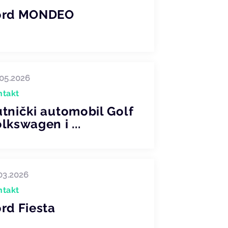
ord MONDEO
05.2026
ntakt
tnički automobil Golf
lkswagen i ...
03.2026
ntakt
rd Fiesta