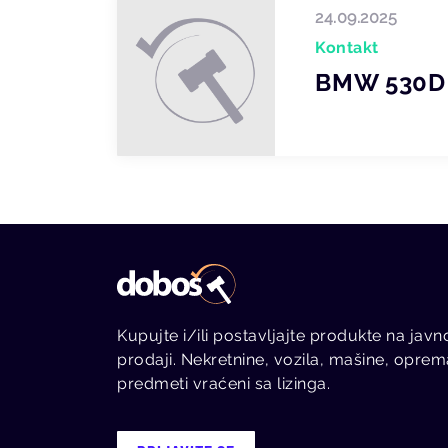
24.09.2025
Kontakt
BMW 530D
Kupujte i/ili postavljajte produkte na javn
prodaji. Nekretnine, vozila, mašine, oprem
predmeti vraćeni sa lizinga.