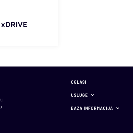
 xDRIVE
OGLASI
USLUGE
oj
Ponuda za oglašavanje
a,
BAZA INFORMACIJA
E-aukcije
Propisi
Holandske aukcije
Vesti