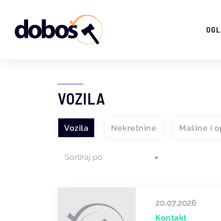
OGL
VOZILA
Vozila
Nekretnine
Mašine i 
Sortiraj po
20.07.2026
Kontakt