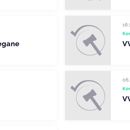
16.
Ko
egane
V
06.
Ko
V