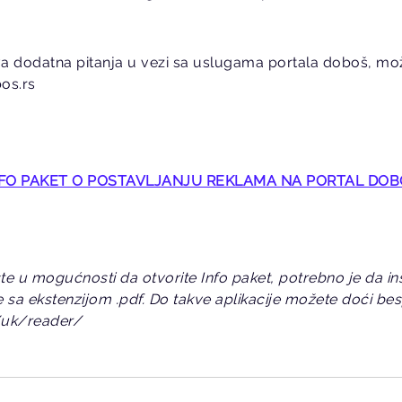
va dodatna pitanja u vezi sa uslugama portala doboš, mož
os.rs
FO PAKET O POSTAVLJANJU REKLAMA NA PORTAL DO
 u mogućnosti da otvorite Info paket, potrebno je da inst
a ekstenzijom .pdf. Do takve aplikacije možete doći bes
/uk/reader/