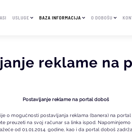
ASI
USLUGE
BAZA INFORMACIJA
O DOBOŠU
KON
janje reklame na p
Postavljanje reklame na portal doboš
ije o mogućnosti postavljanja reklama (banera) na porta
ete preuzeti na svoj računar sa linka ispod. Napominjemo 
ažeće od 01.01.2014. godine, kao i da portal doboš zadrž