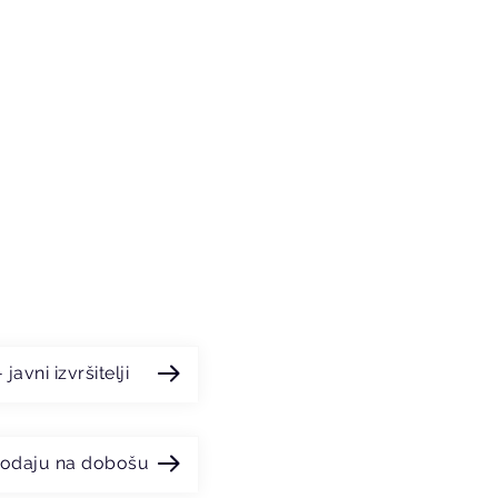
avni izvršitelji
rodaju na dobošu