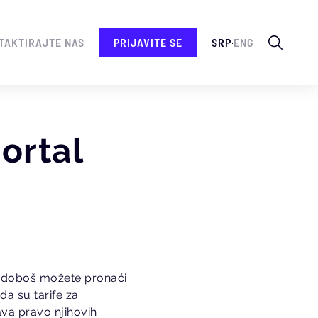
.
TAKTIRAJTE NAS
PRIJAVITE SE
SRP
ENG
ortal
l doboš možete pronaći
da su tarife za
ava pravo njihovih