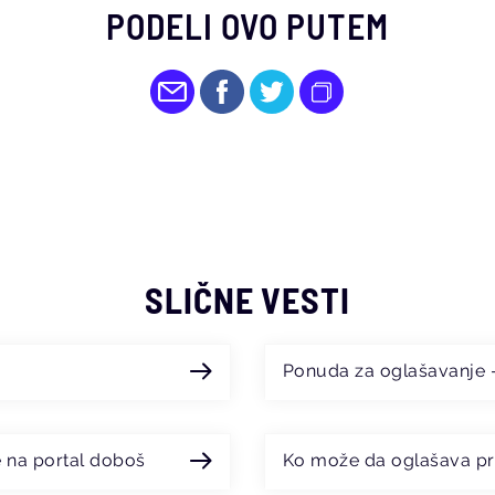
PODELI OVO PUTEM
SLIČNE VESTI
Ponuda za oglašavanje - j
e na portal doboš
Ko može da oglašava p