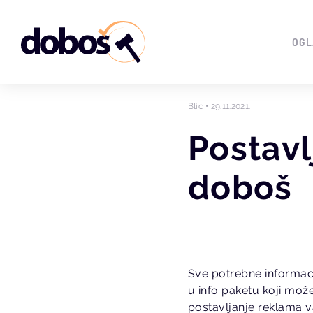
OGL
Blic • 29.11.2021.
Postavl
doboš
Sve potrebne informac
u info paketu koji mož
postavljanje reklama v