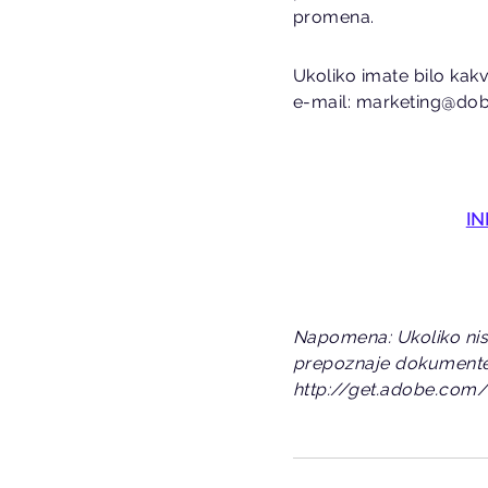
promena.
Ukoliko imate bilo kak
e-mail: marketing@dob
IN
Napomena: Ukoliko niste
prepoznaje dokumente s
http://get.adobe.com