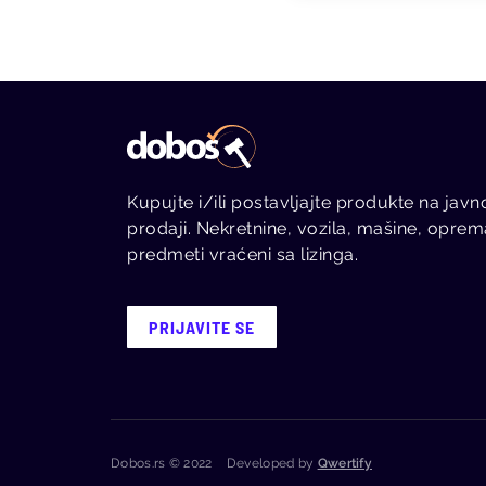
Kupujte i/ili postavljajte produkte na javn
prodaji. Nekretnine, vozila, mašine, oprem
predmeti vraćeni sa lizinga.
PRIJAVITE SE
Dobos.rs © 2022 Developed by
Qwertify