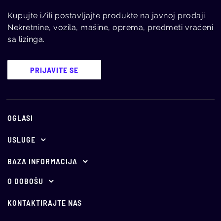
Kupujte i/ili postavljajte produkte na javnoj prodaji.
Nekretnine, vozila, mašine, oprema, predmeti vraćeni
sa lizinga.
PRIJAVITE SE
OGLASI
USLUGE
Ponuda za oglašavanje
BAZA INFORMACIJA
E-aukcije
Propisi
O DOBOŠU
O nama
Holandske aukcije
Vesti
KONTAKTIRAJTE NAS
Vodič kroz javno nadmetanje