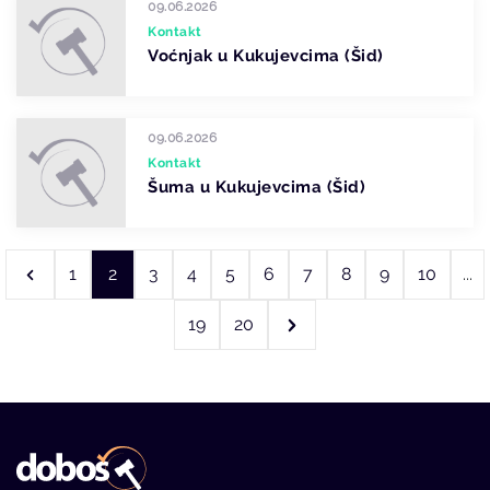
09.06.2026
Kontakt
Voćnjak u Kukujevcima (Šid)
09.06.2026
Kontakt
Šuma u Kukujevcima (Šid)
1
2
3
4
5
6
7
8
9
10
...
19
20