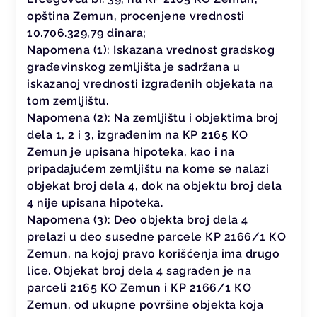
opština Zemun, procenjene vrednosti
10.706.329,79 dinara;
Napomena (1): Iskazana vrednost gradskog
građevinskog zemljišta je sadržana u
iskazanoj vrednosti izgrađenih objekata na
tom zemljištu.
Napomena (2): Na zemljištu i objektima broj
dela 1, 2 i 3, izgrađenim na КP 2165 КO
Zemun je upisana hipoteka, kao i na
pripadajućem zemljištu na kome se nalazi
objekat broj dela 4, dok na objektu broj dela
4 nije upisana hipoteka.
Napomena (3): Deo objekta broj dela 4
prelazi u deo susedne parcele КP 2166/1 КO
Zemun, na kojoj pravo korišćenja ima drugo
lice. Objekat broj dela 4 sagrađen je na
parceli 2165 КO Zemun i КP 2166/1 КO
Zemun, od ukupne površine objekta koja