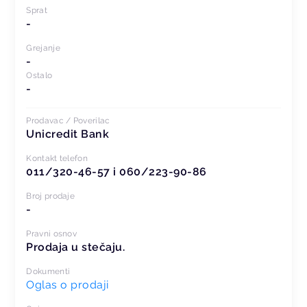
Sprat
-
Grejanje
-
Ostalo
-
Prodavac / Poverilac
Unicredit Bank
Kontakt telefon
011/320-46-57 i 060/223-90-86
Broj prodaje
-
Pravni osnov
Prodaja u stečaju.
Dokumenti
Oglas o prodaji