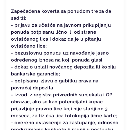
Zapečaćena koverta sa ponudom treba da
sadrži:
- prijavu za učešće na javnom prikupljanju
ponuda potpisanu lično ili od strane
ovlašćenog lica i dokaz da je u pitanju
ovlašćeno lice;
- bezuslovnu ponudu uz navođenje jasno
određenog iznosa na koji ponuda glasi;
- dokaz o uplati novčanog depozita ili kopiju
bankarske garancije;
- potpisanu izjavu o gubitku prava na
povraćaj depozita;
- izvod iz registra privrednih subjekata i OP
obrazac, ako se kao potencijalni kupac
prijavljuje pravno lice koji nije stariji od 3
meseca, za fizička lica fotokopija lične karte;
- overeno ovlašćenje za zastupanje, odnosno
preduzimanje konkretnih radnji u postupku