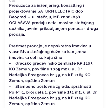
Opis
Preduzeće za inženjering, konsalting i
projektovanje SATURN ELECTRIC doo
Beograd - u stečaju, MB 20084898.
OGLAŠAVA prodaju dela imovine stečajnog
dužnika javnim prikupljanjem ponuda - druga
prodaja.
Predmet prodaje je nepokretna imovina u
vlasništvu stečajnog dužnika kao jedna
imovinska celina, koju čine:
- Gradsko građevinsko zemljište КP 2165
КO Zemun, površine 1.795 m2 u ul. Dr.
Nedeljka Ercegovca br. 39, na КP 2165 КO
Zemun, opština Zemun
- Stambeno poslovna zgrada, spratnosti
Po+Pr+1, broj dela 1, površine 251 m2, u ul. Dr.
Nedeljka Ercegovca br. 39, na КP 2165 КO
Zemun, opština Zemun.