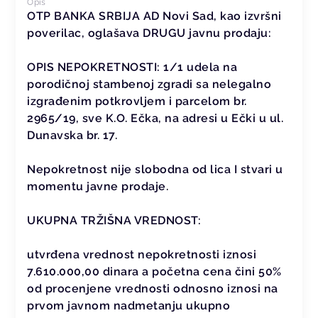
Opis
OTP BANKA SRBIJA AD Novi Sad, kao izvršni
poverilac, oglašava DRUGU javnu prodaju:
OPIS NEPOKRETNOSTI: 1/1 udela na
porodičnoj stambenoj zgradi sa nelegalno
izgrađenim potkrovljem i parcelom br.
2965/19, sve K.O. Ečka, na adresi u Ečki u ul.
Dunavska br. 17.
Nepokretnost nije slobodna od lica I stvari u
momentu javne prodaje.
UKUPNA TRŽIŠNA VREDNOST:
utvrđena vrednost nepokretnosti iznosi
7.610.000,00 dinara a početna cena čini 50%
od procenjene vrednosti odnosno iznosi na
prvom javnom nadmetanju ukupno