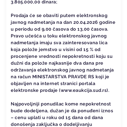
3.805.000,00 dinara;
Prodaja će se obaviti putem elektronskog
javnog nadmetanja na dan 20.04.2026 godine
u periodu od 9,00 časova do 13,00 časova.
Pravo učešća u toku elektronskog javnog
nadmetanja imaju sva zainteresovana lica
koja polože jemstvo u visini od 15 % od
procenjene vrednosti nepokretnosti koju su
dužni da polože najkasnije dva dana pre
održavanja elektronskog javnog nadmetanja
na račun MINISTARSTVA PRAVDE RS koji je
objavljen na internet stranici portala
elektronske prodaje (www.eaukcija.sud.rs).
Najpovoljniji ponudilac kome nepokretnost
bude dodeljena, dužan je da ponuđeni iznos
– cenu uplati u roku od 15 dana od dana
donošenja zaključka o dodeljivanju