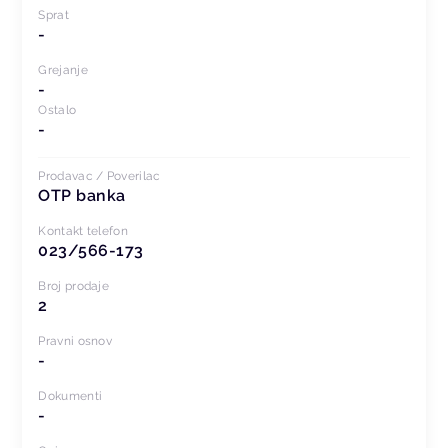
Sprat
-
Grejanje
-
Ostalo
-
Prodavac / Poverilac
OTP banka
Kontakt telefon
023/566-173
Broj prodaje
2
Pravni osnov
-
Dokumenti
-