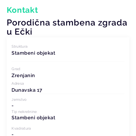
Kontakt
Porodična stambena zgrada
u Ečki
Struktura
Stambeni objekat
Grad
Zrenjanin
Adresa
Dunavska 17
Jemstvo
-
Tip nekretnine
Stambeni objekat
Kvadratura
-